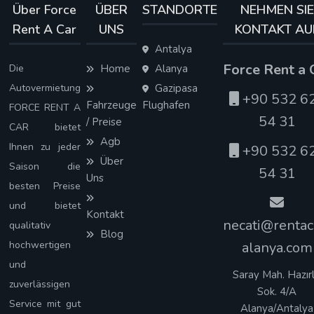
Über Force
ÜBER
STANDORTE
NEHMEN SIE
Rent A Car
UNS
KONTAKT AU
Antalya
Force Rent a 
Die
Home
Alanya
Autovermietung
Gazipasa
+90 532 6
Fahrzeuge
Flughafen
FORCE RENT A
54 31
/ Preise
CAR bietet
Agb
Ihnen zu jeder
+90 532 6
Über
Saison die
54 31
Uns
besten Preise
und bietet
Kontakt
necati@rentac
qualitativ
Blog
hochwertigen
alanya.com
und
Saray Mah. Hazırl
zuverlässigen
Sok. 4/A
Service mit gut
Alanya/Antalya