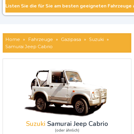
Home
»
Fahrzeuge
»
Gazipasa
»
Suzuki
»
Samurai Jeep Cabrio
Suzuki
Samurai Jeep Cabrio
(oder ähnlich)