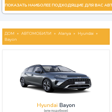
ДОМ
»
АВТОМОБИЛИ
»
Alanya
»
Hyundai
»
Bayon
Hyundai
Bayon
(или подобное)