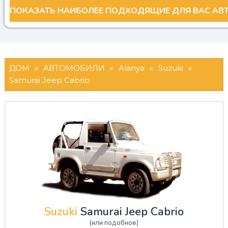
ДОМ
»
АВТОМОБИЛИ
»
Alanya
»
Suzuki
»
Samurai Jeep Cabrio
Suzuki
Samurai Jeep Cabrio
(или подобное)