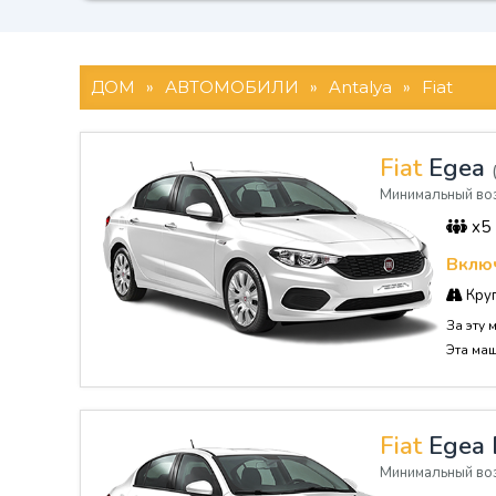
ДОМ
»
АВТОМОБИЛИ
»
Antalya
»
Fiat
Fiat
Egea
Минимальный воз
x5
Включ
Круг
За эту 
Эта ма
Fiat
Egea 
Минимальный воз