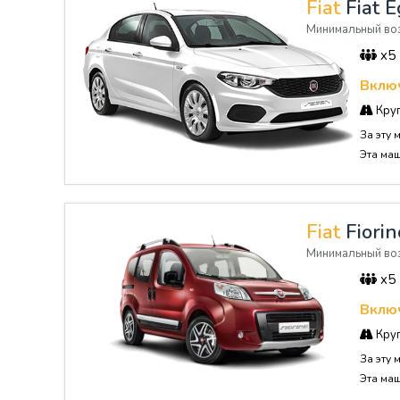
Fiat
Fiat E
Минимальный воз
x5
Включ
Круг
За эту 
Эта ма
Fiat
Fiori
Минимальный воз
x5
Включ
Круг
За эту 
Эта ма