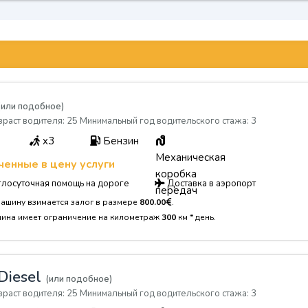
(или подобное)
раст водителя: 25 Минимальный год водительского стажа: 3
x3
Бензин
Механическая
енные в цену услуги
коробка
лосуточная помощь на дороге
Доставка в аэропорт
передач
машину взимается залог в размере
800.00
.
шина имеет ограничение на километраж
300
км * день.
Diesel
(или подобное)
раст водителя: 25 Минимальный год водительского стажа: 3