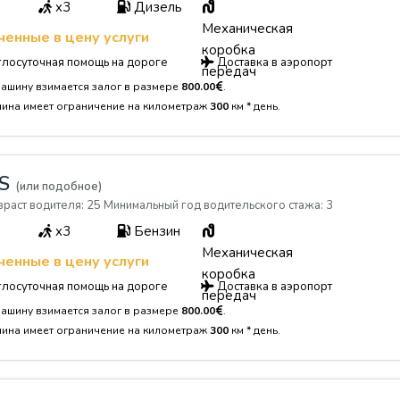
x3
Дизель
Механическая
енные в цену услуги
коробка
лосуточная помощь на дороге
Доставка в аэропорт
передач
машину взимается залог в размере
800.00
.
шина имеет ограничение на километраж
300
км * день.
SS
(или подобное)
раст водителя: 25 Минимальный год водительского стажа: 3
x3
Бензин
Механическая
енные в цену услуги
коробка
лосуточная помощь на дороге
Доставка в аэропорт
передач
машину взимается залог в размере
800.00
.
шина имеет ограничение на километраж
300
км * день.