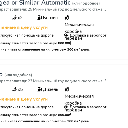
gea or Similar Automatic
(или подобное)
раст водителя: 25 Минимальный год водительского стажа: 3
x3
Бензин
Механическая
енные в цену услуги
коробка
лосуточная помощь на дороге
Доставка в аэропорт
передач
машину взимается залог в размере
800.00
.
шина имеет ограничение на километраж
300
км * день.
no
(или подобное)
раст водителя: 23 Минимальный год водительского стажа: 3
x5
Дизель
Механическая
енные в цену услуги
коробка
лосуточная помощь на дороге
Доставка в аэропорт
передач
машину взимается залог в размере
800.00
.
шина имеет ограничение на километраж
300
км * день.