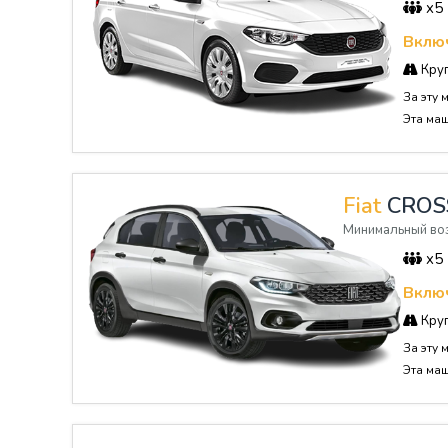
x5
Включ
Круг
За эту 
Эта ма
Fiat
CRO
Минимальный воз
x5
Включ
Круг
За эту 
Эта ма