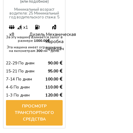
(или подобное)
Минимальный возраст
водителя: 25 Минимальный
год водительского стажа: 5
x1
x8
Дизель
Механическая
За эту машину взимается залог в
размере
1000.00
.
коробка
Эта машина имеет ограничение
передач
на километраж
300
км * день.
22-29 По дням
90.00
15-21 По дням
95.00
7-14 По дням
100.00
4-6 По дням
110.00
1-3 По дням
120.00
ПРОСМОТР
ТРАНСПОРТНОГО
СРЕДСТВА