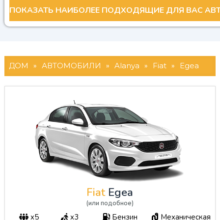
ДОМ
»
АВТОМОБИЛИ
»
Alanya
»
Fiat
»
Egea
Fiat
Egea
(или подобное)
x5
x3
Бензин
Механическая