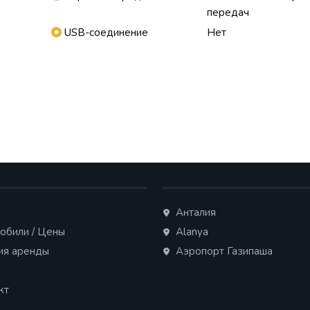
передач
USB-соединение
Нет
Анталия
обили / Цены
Alanya
ия аренды
Аэропорт Газипаша
кт