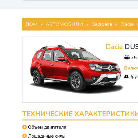
ДОМ
»
АВТОМОБИЛИ
»
Gazipasa
»
Dacia
Dacia
DU
x5
Включ
Круг
ТЕХНИЧЕСКИЕ ХАРАКТЕРИСТИК
Объем двигателя
Лошадиные силы