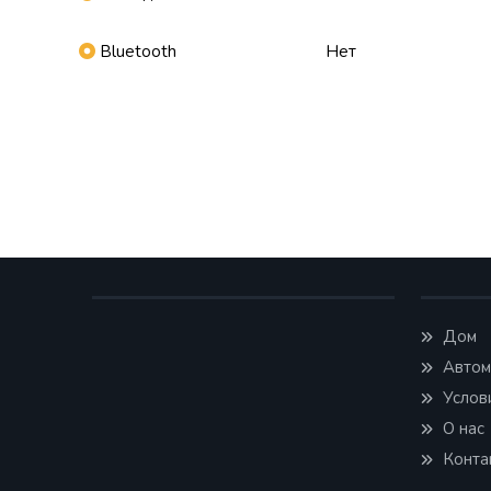
Bluetooth
Нет
Дом
Автом
Услов
О нас
Конта