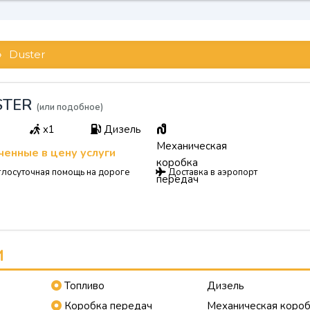
»
Duster
STER
(или подобное)
x1
Дизель
Механическая
енные в цену услуги
коробка
лосуточная помощь на дороге
Доставка в аэропорт
передач
И
Топливо
Дизель
Коробка передач
Механическая коро