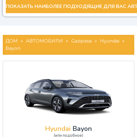
ДОМ
»
АВТОМОБИЛИ
»
Gazipasa
»
Hyundai
»
Bayon
Hyundai
Bayon
(или подобное)