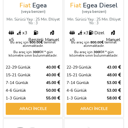
Fiat
Egea
Fiat
Egea Diesel
(veya benzeri)
(veya benzeri)
Min. Sürücü Yaşı : 25 Min. Ehliyet
Min. Sürücü Yaşı : 25 Min. Ehliyet
Yılı : 3
Yılı : 3
x3
x3
Dizel
x5
Benzinli
Manuel
x5
Manuel
Bu araç için
800.00
teminat
Bu araç için
800.00
teminat
alınmaktadır.
alınmaktadır.
Bu araç için
300
KM * gün
Bu araç için
300
KM * gün
kilometre sınırı bulunmaktadır.
kilometre sınırı bulunmaktadır.
22-29 Günlük
40.00
22-29 Günlük
43.00
15-21 Günlük
40.00
15-21 Günlük
48.00
7-14 Günlük
45.00
7-14 Günlük
53.00
4-6 Günlük
50.00
4-6 Günlük
53.00
1-3 Günlük
55.00
1-3 Günlük
58.00
ARACI İNCELE
ARACI İNCELE