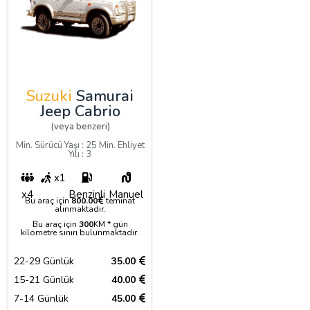
Suzuki
Samurai
Jeep Cabrio
(veya benzeri)
Min. Sürücü Yaşı : 25 Min. Ehliyet
Yılı : 3
x1
x4
Benzinli
Manuel
Bu araç için
800.00
teminat
alınmaktadır.
Bu araç için
300
KM * gün
kilometre sınırı bulunmaktadır.
22-29 Günlük
35.00
15-21 Günlük
40.00
7-14 Günlük
45.00