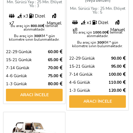
(veya benzeri)
Min. Sürücü Yaşı : 25 Min. Ehliyet
Yılı : 3
Min. Sürücü Yaşı : 25 Min. Ehliyet
Yılı : 5
x3
Dizel
x1
Dizel
x7
Manuel
Bu araç için
800.00
teminat
x8
Manuel
alınmaktadır.
Bu araç için
1000.00
teminat
Bu araç için
300
KM * gün
alınmaktadır.
kilometre sınırı bulunmaktadır.
Bu araç için
300
KM * gün
kilometre sınırı bulunmaktadır.
22-29 Günlük
60.00
22-29 Günlük
90.00
15-21 Günlük
65.00
15-21 Günlük
95.00
7-14 Günlük
70.00
7-14 Günlük
100.00
4-6 Günlük
75.00
4-6 Günlük
110.00
1-3 Günlük
80.00
1-3 Günlük
120.00
ARACI İNCELE
ARACI İNCELE