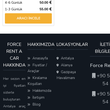
4-6 Günlük
50.00
1-3 Günlük
55.00
ARACI İNCELE
FORCE
HAKKIMIZDA
LOKASYONLAR
İLET
RENT A
BİLGİL
CAR
Anasayfa
Antalya
HAKKINDA
Force Re
Fiyatlar /
Alanya
Araçlar
Gazipaşa
+90 5
Kiralama
Havalimanı
Her sezon en
54
Koşulları
iyi fiyatları
Hakkımızda
sizlerle
+90 5
İletişim
buluşturan
54
Blog
Antalya araç