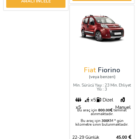
ARACI İNCELE
Fiat
Fiorino
(veya benzeri)
Min. Sürücü Yaşı : 23 Min. Ehliyet
Yılı : 3
x5
Dizel
x5
Manuel
Bu araç için
800.00
teminat
alınmaktadır.
Bu araç için
300
KM * gün
kilometre sınırı bulunmaktadır.
22-29 Günlük
45.00