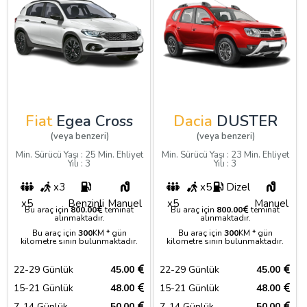
Fiat
Egea Cross
Dacia
DUSTER
(veya benzeri)
(veya benzeri)
Min. Sürücü Yaşı : 25 Min. Ehliyet
Min. Sürücü Yaşı : 23 Min. Ehliyet
Yılı : 3
Yılı : 3
x3
x5
Dizel
x5
Benzinli
Manuel
x5
Manuel
Bu araç için
800.00
teminat
Bu araç için
800.00
teminat
alınmaktadır.
alınmaktadır.
Bu araç için
300
KM * gün
Bu araç için
300
KM * gün
kilometre sınırı bulunmaktadır.
kilometre sınırı bulunmaktadır.
22-29 Günlük
45.00
22-29 Günlük
45.00
15-21 Günlük
48.00
15-21 Günlük
48.00
7-14 Günlük
50.00
7-14 Günlük
50.00