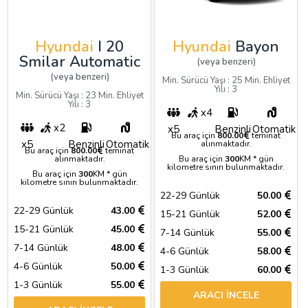
Hyundai
I 20
Hyundai
Bayon
Smilar Automatic
(veya benzeri)
(veya benzeri)
Min. Sürücü Yaşı : 25 Min. Ehliyet
Yılı : 3
Min. Sürücü Yaşı : 23 Min. Ehliyet
Yılı : 3
x4
x2
x5
Benzinli
Otomatik
Bu araç için
800.00
teminat
x5
Benzinli
Otomatik
alınmaktadır.
Bu araç için
800.00
teminat
alınmaktadır.
Bu araç için
300
KM * gün
kilometre sınırı bulunmaktadır.
Bu araç için
300
KM * gün
kilometre sınırı bulunmaktadır.
22-29 Günlük
50.00
22-29 Günlük
43.00
15-21 Günlük
52.00
15-21 Günlük
45.00
7-14 Günlük
55.00
7-14 Günlük
48.00
4-6 Günlük
58.00
4-6 Günlük
50.00
1-3 Günlük
60.00
1-3 Günlük
55.00
ARACI İNCELE