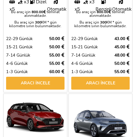
x3
Dizel
x3
x5
Otomatik
x5
Benzinli
Otomatik
Bu araç için
800.00
teminat
Bu araç için
800.00
teminat
alınmaktadır.
alınmaktadır.
Bu araç için
300
KM * gün
Bu araç için
300
KM * gün
kilometre sınırı bulunmaktadır.
kilometre sınırı bulunmaktadır.
22-29 Günlük
50.00
22-29 Günlük
43.00
15-21 Günlük
50.00
15-21 Günlük
45.00
7-14 Günlük
55.00
7-14 Günlük
48.00
4-6 Günlük
55.00
4-6 Günlük
50.00
1-3 Günlük
60.00
1-3 Günlük
55.00
ARACI İNCELE
ARACI İNCELE