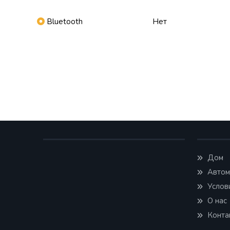
Bluetooth
Нет
Дом
Автом
Услов
О нас
Конта