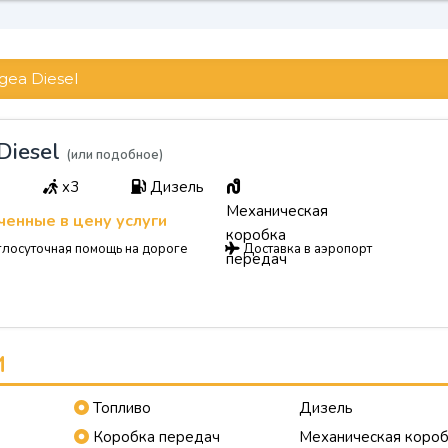
gea Diesel
Diesel
(или подобное)
x3
Дизель
Механическая
енные в цену услуги
коробка
лосуточная помощь на дороге
Доставка в аэропорт
передач
И
Топливо
Дизель
Коробка передач
Механическая коро