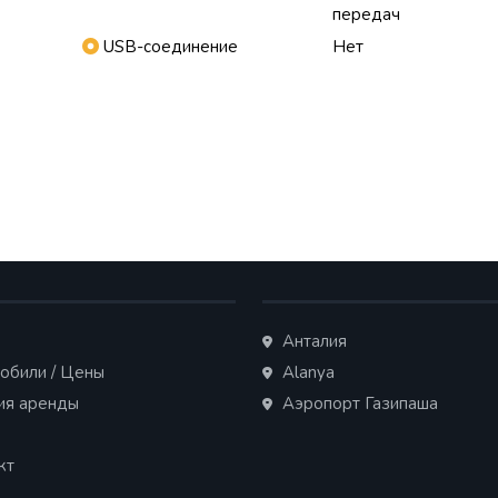
передач
USB-соединение
Нет
Анталия
обили / Цены
Alanya
ия аренды
Аэропорт Газипаша
кт