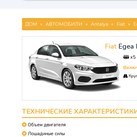
ДОМ
»
АВТОМОБИЛИ
»
Antalya
»
Fiat
»
E
Fiat
Egea 
x5
Включ
Круг
ТЕХНИЧЕСКИЕ ХАРАКТЕРИСТИК
Объем двигателя
Лошадиные силы