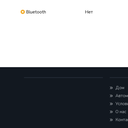
Bluetooth
Нет
Дом
Автом
Услов
О нас
Конта