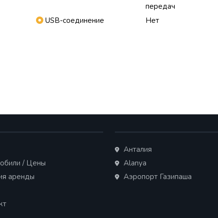
передач
USB-соединение
Нет
Анталия
обили / Цены
Alanya
ия аренды
Аэропорт Газипаша
кт