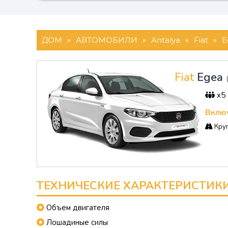
ДОМ
»
АВТОМОБИЛИ
»
Antalya
»
Fiat
»
E
Fiat
Egea
x5
Включ
Круг
ТЕХНИЧЕСКИЕ ХАРАКТЕРИСТИК
Объем двигателя
Лошадиные силы