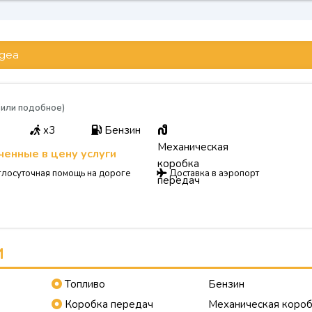
gea
(или подобное)
x3
Бензин
Механическая
енные в цену услуги
коробка
лосуточная помощь на дороге
Доставка в аэропорт
передач
И
Топливо
Бензин
Коробка передач
Механическая коро